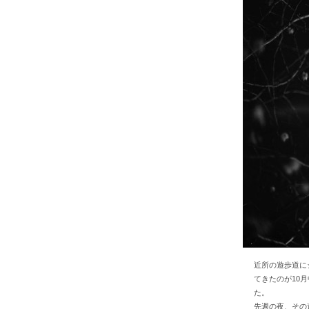
近所の遊歩道に
てきたのが10
た。
先週の夜、その