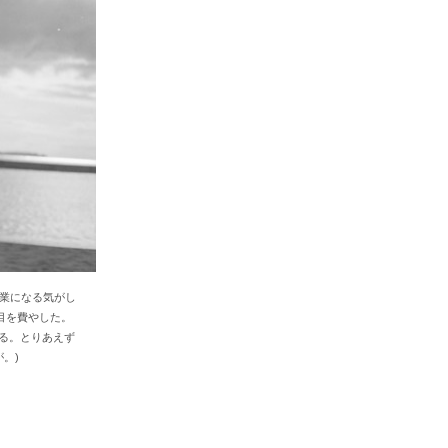
作業になる気がし
目を費やした。
ある。とりあえず
。)