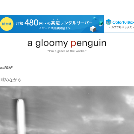
essaR3A”
を眺めながら