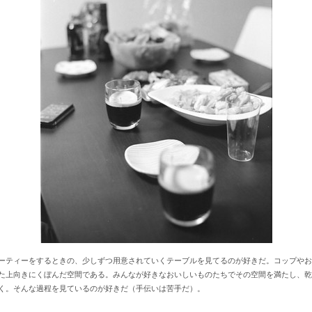
ーティーをするときの、少しずつ用意されていくテーブルを見てるのが好きだ。コップやお
た上向きにくぼんだ空間である。みんなが好きなおいしいものたちでその空間を満たし、乾
く。そんな過程を見ているのが好きだ（手伝いは苦手だ）。