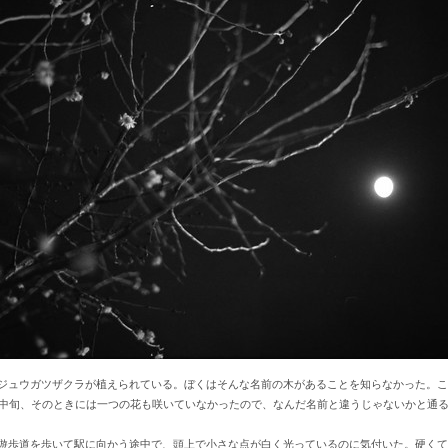
ジュウガツザクラが植えられている。ぼくはそんな名前の木があることを知らなかった。こ
月中旬、そのときには一つの花も咲いていなかったので、なんだ名前と違うじゃないかと通
遊歩道を歩いて駅に向かう途中で、頭上で小さな点が白く光っているのに気付いた。硬くて