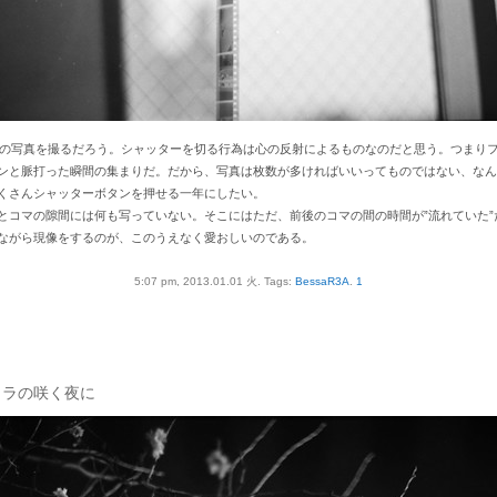
コマの写真を撮るだろう。シャッターを切る行為は心の反射によるものなのだと思う。つまり
ンと脈打った瞬間の集まりだ。だから、写真は枚数が多ければいいってものではない、なん
くさんシャッターボタンを押せる一年にしたい。
とコマの隙間には何も写っていない。そこにはただ、前後のコマの間の時間が”流れていた”
ながら現像をするのが、このうえなく愛おしいのである。
5:07 pm, 2013.01.01 火.
Tags:
BessaR3A
.
1
クラの咲く夜に