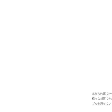
友だちの家でパ
様々な材質でき
ブルを彩ってい