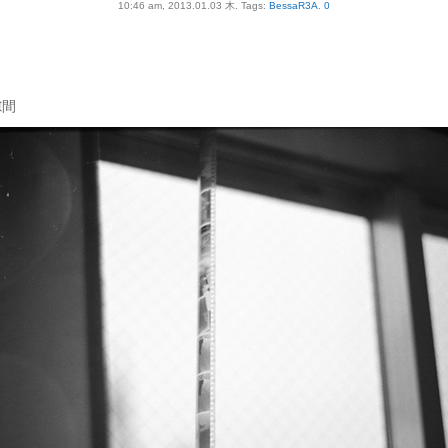
10:46 am, 2013.01.03 木.
Tags:
BessaR3A
.
0
隙間