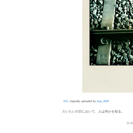
3×2
, originally uploaded by
ixao_AGP
.
だいたいの日において、人は何かを知る。
11:0