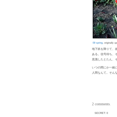
09 spring
, originally 
地下鉄を降りて、
ある。信号待ち、
意識したとたん、
いつの間にか一緒
人間なんて。そん
2 comments.
SECRET: 0