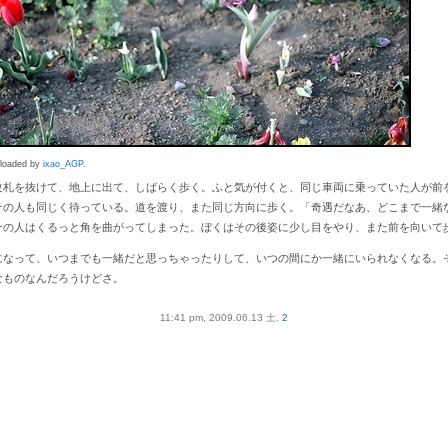
uploaded by
ixao_AGP
.
改札を抜けて、地上に出て、しばらく歩く。ふと気が付くと、同じ車両に乗っていた人が前
その人も同じく待っている。道を渡り、また同じ方向に歩く。「奇遇だなあ、どこまで一緒
その人はくるっと角を曲がってしまった。ぼくはその後姿に少し目をやり、また前を向いて
になって、いつまでも一緒だと思っちゃったりして、いつの間にか一緒にいられなくなる。
なものなんだろうけどさ。
11:41 pm, 2009.06.13 土.
2