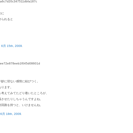
fa6c7d20c347511dbfa187c
のに
けられると
。
n
6月 15th, 2009
.
dee72e878eeb1f045d08601d
が妙に切ない感情に結びつく。
あります。
を考えてみてたどり着いたところが、
幅させたりしちゃうんですよね。
考回路を持つと、いけませんね。
n
6月 18th, 2009
.