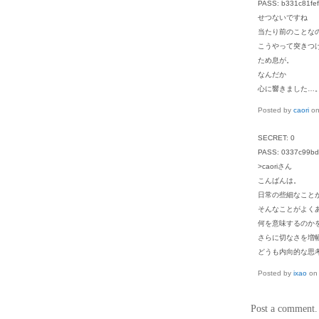
PASS: b331c81fe
せつないですね
当たり前のことな
こうやって突きつ
ため息が。
なんだか
心に響きました…
Posted by
caori
o
SECRET: 0
PASS: 0337c99b
>caoriさん
こんばんは。
日常の些細なこと
そんなことがよく
何を意味するのか
さらに切なさを増
どうも内向的な思
Posted by
ixao
o
Post a comment.