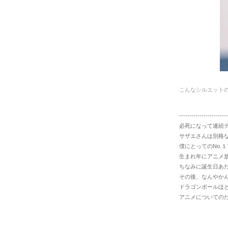
こんなシルエット
------------------------
必死になって連続
サザエさんは別格
僕にとってのNo.
生まれ年にアニメ
ちなみに誕生日あた
その後、なんやか
ドラゴンボールほ
アニメについての