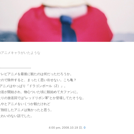
のアニメキャラがいたような
--------------------------
テレビアニメを最後に観たのは何だっただろうか。
なので除外すると、まったく思い出せない。こち亀？
１アニメはやっぱり『ドラゴンボール（Z）』。
放送が開始され、物心ついた頃に観始めて大ファンに。
りの放送回では”レッドリボン軍”とか登場してたそうな。
んやとアニメをいくつか観たけれど
ど熱狂したアニメは無かったと思う。
たわいのない話でした。
4:00 pm, 2008.10.19 日.
0