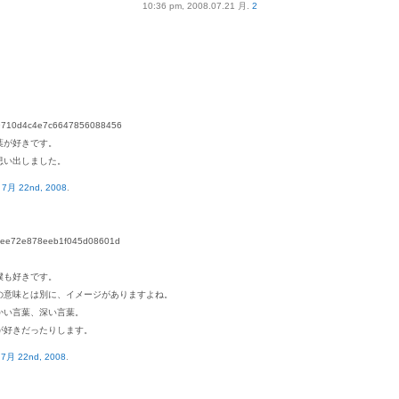
10:36 pm, 2008.07.21 月.
2
9710d4c4e7c6647856088456
葉が好きです。
思い出しました。
n
7月 22nd, 2008
.
dee72e878eeb1f045d08601d
僕も好きです。
の意味とは別に、イメージがありますよね。
かい言葉、深い言葉。
が好きだったりします。
n
7月 22nd, 2008
.