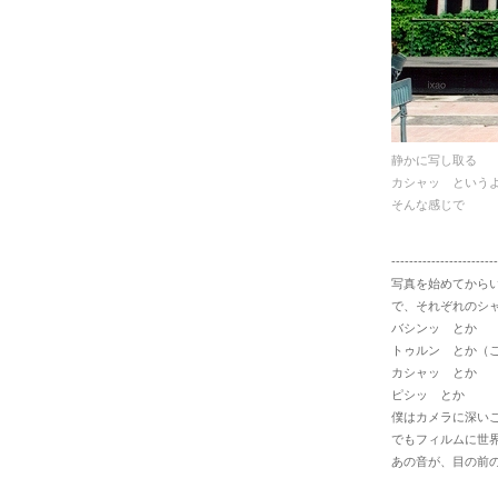
静かに写し取る
カシャッ という
そんな感じで
------------------------
写真を始めてから
で、それぞれのシ
バシンッ とか
トゥルン とか（
カシャッ とか
ピシッ とか
僕はカメラに深い
でもフィルムに世
あの音が、目の前