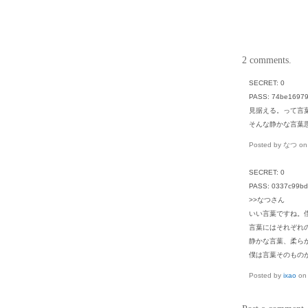
2 comments.
SECRET: 0
PASS: 74be1697
見据える。って言
そんな静かな言葉
Posted by なつ o
SECRET: 0
PASS: 0337c99b
>>なつさん
いい言葉ですね。
言葉にはそれぞれ
静かな言葉、柔ら
僕は言葉そのもの
Posted by
ixao
o