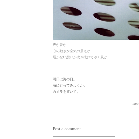
声か音か
心の動きか空気の震えか
届かない想いか吹き抜けてゆく風か
--------------------------------------------------
明日は海の日。
海に行ってみようか。
カメラを置いて。
10:0
Post a comment.